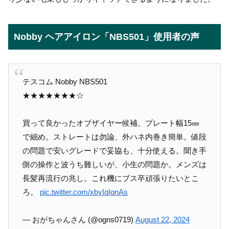
Nobby ヘアアイロン「NBS501」使用者の声
テスコム Nobby NBS501
★★★★★★★☆
買って良かったオブザイヤー候補。プレート幅15㎜
で細め。ストレートは勿論、外ハネ内巻き簡単。値段
の問題で安いグレードで妥協も、十分使える。聞き手
側の操作と波うち難しいが、小生の問題か。メンズは
長髪再流行の兆し。これ機にブス卒頑張りたいとこ
ろ。
pic.twitter.com/xbyIqIqnAs
— おがちゃんさん (@ogns0719)
August 22, 2024