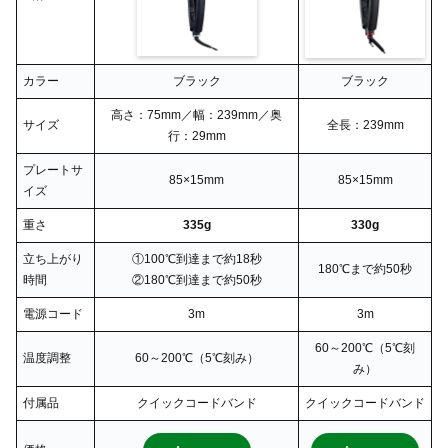
カラー
ブラック
ブラック
高さ：75mm／幅：239mm／奥
サイズ
全長：239mm
行：29mm
プレートサ
85×15mm
85×15mm
イズ
重さ
335g
330g
立ち上がり
①100℃到達まで約18秒
180℃まで約50秒
時間
②180℃到達まで約50秒
電源コード
3m
3m
60～200℃（5℃刻
温度調整
60～200℃（5℃刻み）
み）
付属品
クイックコードバンド
クイックコードバンド