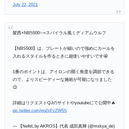
July 22, 2021
髪西×NBS500✨=スパイラル風ミディアムウルフ
【NBS500】は、プレートが細いので強めにカールを
入れるスタイルを作るときに超使いやすいです🤩
1番のポイントは、アイロンの開く角度を調節できる
ので、よりスピーディーな施術が可能になりました
😉
詳細はリクエストQJのサイトやyoutubeにて公開中🔥
pic.twitter.com/eg2xFzZW5S
— 【NefeL by AKROS】代表 成田真輝 (@mskya_de)