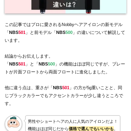
この記事ではプロに愛されるNobbyヘアアイロンの新モデル
「
NBS
501
」と前モデル「
NBS
500
」の違いについて解説して
います。
結論からお伝えします。
「
NBS
501
」と「
NBS
500
」の機能はほぼ同じですが、プレー
トが片面フロートから両面フロートに進化しました。
他に違う点は、重さが「
NBS
501
」の方が5g重いことと、同
じブラックカラーでもアクセントカラーが少し違うところで
す。
男性やショートヘアの人に人気のアイロンだよ！
機能はほぼ同じだから
価格で選んでもいいかも
。