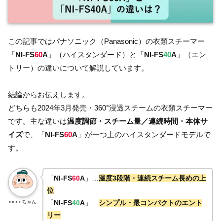
この記事ではパナソニック（Panasonic）の衣類スチーマー
「
NI-FS
60
A
」（ハイスタンダード）と「
NI-FS
40
A
」（エン
トリー）の違いについて解説しています。
結論からお伝えします。
どちらも2024年3月発売・360°浸透スチームの衣類スチーマー
です。主な違いは
温度調節・スチーム量／連続時間・本体サ
イズ
で、「
NI-FS
60
A
」が一つ上のハイスタンダードモデルで
す。
「
NI-FS
60
A
」…
温度3段階・連続スチーム長めの上
位
monoちゃん
「
NI-FS
40
A
」…
シンプル・最コンパクトのエント
リー