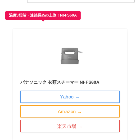
温度3段階・連続長めの上位！NI-FS60A
パナソニック 衣類スチーマー NI-FS60A
Yahoo →
Amazon →
楽天市場 →