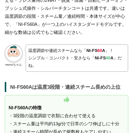
える・プレス兼用の2WAY・脱臭・除菌・自動ヒーターオフ・
プッシュ式操作・シルバーチタンコートは共通です。違いは
温度調節の段階・スチーム量／連続時間・本体サイズが中心
で、「NI-FS60A」が一つ上のハイスタンダードモデルです。
細かな数値は公式でもご確認ください。
温度調節や連続スチームなら「
NI-FS
60
A
」！
シンプル・コンパクト・安さなら「
NI-FS
40
A
」だ
monoちゃん
ね。
NI-FS60Aは温度3段階・連続スチーム長めの上位
NI-FS60Aの特徴
・3段階の温度調節で衣類に合わせて使える
・スチーム量は平均約13g/分で日常のシワ伸ばしに十分
・連続スチーム時間が長めで複数枚もケアしやすい