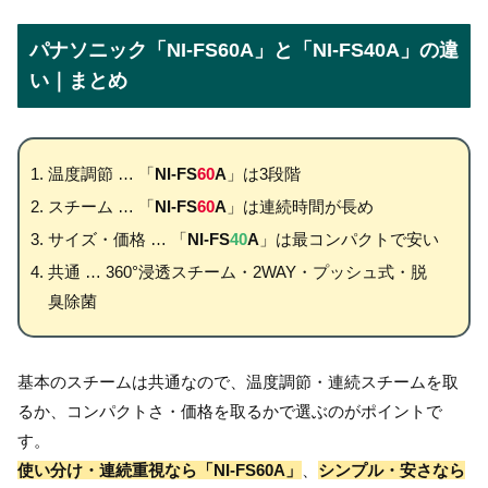
パナソニック「NI-FS60A」と「NI-FS40A」の違
い｜まとめ
温度調節 … 「
NI-FS
60
A
」は3段階
スチーム … 「
NI-FS
60
A
」は連続時間が長め
サイズ・価格 … 「
NI-FS
40
A
」は最コンパクトで安い
共通 … 360°浸透スチーム・2WAY・プッシュ式・脱
臭除菌
基本のスチームは共通なので、温度調節・連続スチームを取
るか、コンパクトさ・価格を取るかで選ぶのがポイントで
す。
使い分け・連続重視なら「NI-FS60A」
、
シンプル・安さなら