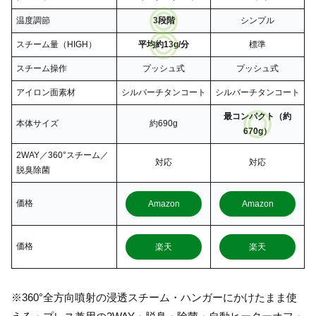
温度調節
3段階
シンプル
スチーム量（HIGH）
平均約13g/分
標準
スチーム操作
プッシュ式
プッシュ式
アイロン面素材
シルバーチタンコート
シルバーチタンコート
最コンパクト（約
本体サイズ
約690g
670g）
2WAY／360°スチーム／
対応
対応
脱臭除菌
価格
Amazon
Amazon
価格
楽天
楽天
※360°全方向噴射の浸透スチーム・ハンガーにかけたまま使