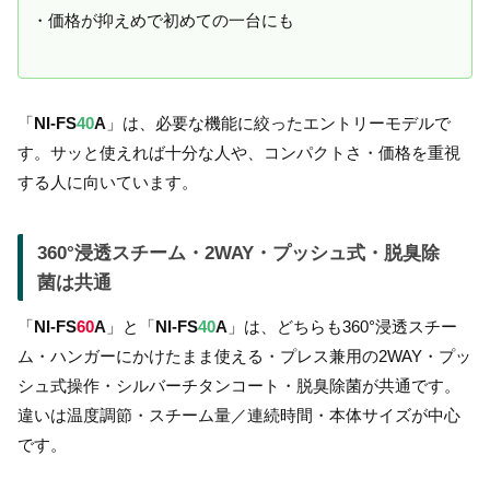
・価格が抑えめで初めての一台にも
「
NI-FS
40
A
」は、必要な機能に絞ったエントリーモデルで
す。サッと使えれば十分な人や、コンパクトさ・価格を重視
する人に向いています。
360°浸透スチーム・2WAY・プッシュ式・脱臭除
菌は共通
「
NI-FS
60
A
」と「
NI-FS
40
A
」は、どちらも360°浸透スチー
ム・ハンガーにかけたまま使える・プレス兼用の2WAY・プッ
シュ式操作・シルバーチタンコート・脱臭除菌が共通です。
違いは温度調節・スチーム量／連続時間・本体サイズが中心
です。