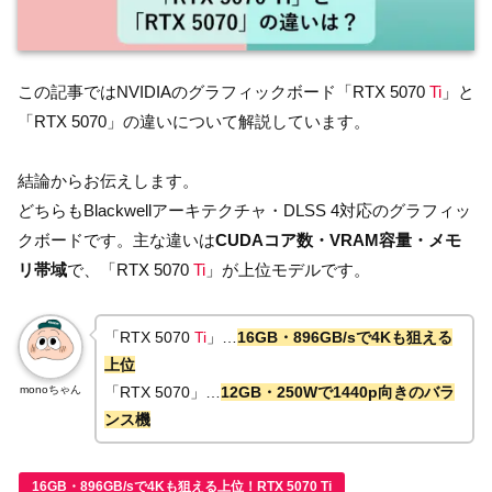
この記事ではNVIDIAのグラフィックボード「RTX 5070
Ti
」と
「RTX 5070」の違いについて解説しています。
結論からお伝えします。
どちらもBlackwellアーキテクチャ・DLSS 4対応のグラフィッ
クボードです。主な違いは
CUDAコア数・VRAM容量・メモ
リ帯域
で、「RTX 5070
Ti
」が上位モデルです。
「RTX 5070
Ti
」…
16GB・896GB/sで4Kも狙える
上位
monoちゃん
「RTX 5070」…
12GB・250Wで1440p向きのバラ
ンス機
16GB・896GB/sで4Kも狙える上位！RTX 5070 Ti