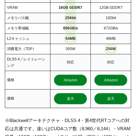
VRAM
16GB GDDR7
12GB GDDR7
メモリバス幅
256bit
192bit
メモリ帯域幅
896GB/s
672GB/s
L2キャッシュ
64MB
48MB
消費電力（TDP）
300W
250W
DLSS 4／レイトレーシ
対応
対応
ング
価格
Amazon
Amazon
価格
楽天
楽天
※Blackwellアーキテクチャ・DLSS 4・第4世代RTコアへの対
応は共通です。違いはCUDAコア数（8,960／6,144）・VRAM