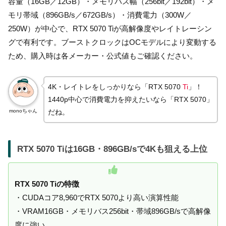
容量（16GB／12GB）・メモリバス幅（256bit／192bit）・メ
モリ帯域（896GB/s／672GB/s）・消費電力（300W／
250W）が中心で、RTX 5070 Tiが高解像度やレイトレーシン
グで有利です。ブーストクロックはOCモデルにより変動する
ため、購入時は各メーカー・公式値もご確認ください。
4K・レイトレをしっかりなら「RTX 5070
Ti
」！
1440p中心で消費電力を抑えたいなら「RTX 5070」
monoちゃん
だね。
RTX 5070 Tiは16GB・896GB/sで4Kも狙える上位
RTX 5070 Tiの特徴
・CUDAコア8,960でRTX 5070より高い演算性能
・VRAM16GB・メモリバス256bit・帯域896GB/sで高解像
度に強い